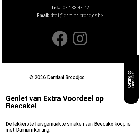
Tel.:
03 238 43 42
Email:
dfc1@damianibroodjes.be
K
o
r
t
i
n
g
o
p
B
e
e
c
a
k
e
!
© 2026 Damiani Broodjes
Geniet van Extra Voordeel op
Beecake!
De lekkerste huisgemaakte smaken van Beecake koop je
met Damiani korting.