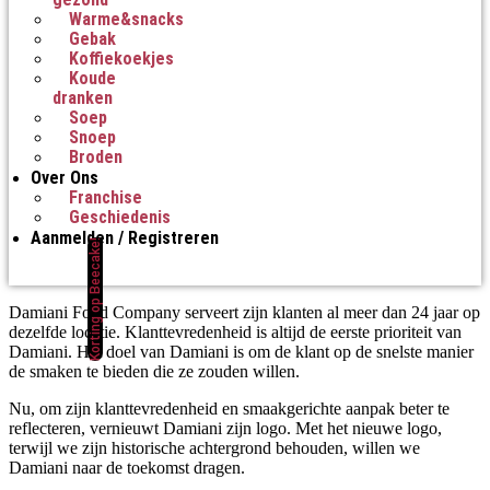
Warme&snacks
Gebak
Koffiekoekjes
Koude
dranken
Soep
Snoep
Broden
Over Ons
Franchise
Geschiedenis
Aanmelden / Registreren
Korting op Beecake!
Damiani Food Company serveert zijn klanten al meer dan 24 jaar op
dezelfde locatie. Klanttevredenheid is altijd de eerste prioriteit van
Damiani. Het doel van Damiani is om de klant op de snelste manier
de smaken te bieden die ze zouden willen.
Nu, om zijn klanttevredenheid en smaakgerichte aanpak beter te
reflecteren, vernieuwt Damiani zijn logo. Met het nieuwe logo,
terwijl we zijn historische achtergrond behouden, willen we
Damiani naar de toekomst dragen.