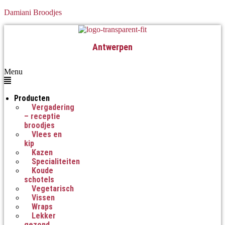
Damiani Broodjes
Antwerpen
Menu
Producten
Vergadering
– receptie
broodjes
Vlees en
kip
Kazen
Specialiteiten
Koude
schotels
Vegetarisch
Vissen
Wraps
Lekker
gezond