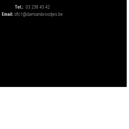
Tel.:
03 238 43 42
Email:
dfc1@damianibroodjes.be