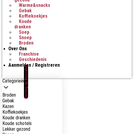
Warme&snacks
Gebak
Koffiekoekjes
Koude
dranken
Soep
Snoep
Broden
Over Ons
Franchise
Geschiedenis
Aanmelden / Registreren
Korting op Beecake!
Categorieën
Broden
Gebak
Kazen
Koffiekoekjes
Koude dranken
Koude schotels
Lekker gezond