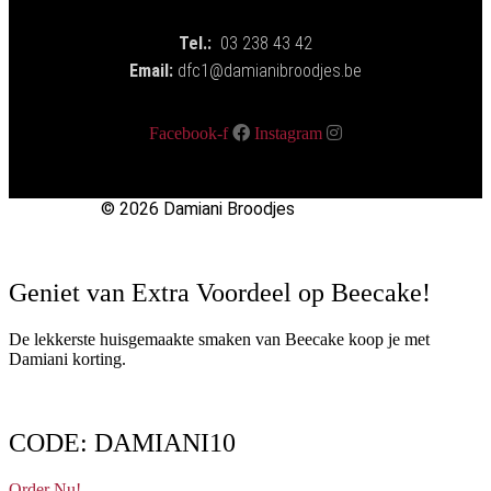
Tel.:
03 238 43 42
Email:
dfc1@damianibroodjes.be
Facebook-f
Instagram
© 2026 Damiani Broodjes
Geniet van Extra Voordeel op Beecake!
De lekkerste huisgemaakte smaken van Beecake koop je met
Damiani korting.
CODE: DAMIANI10
Order Nu!