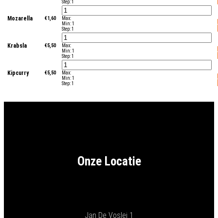
Step:
1
Mozarella
€
1,60
Max:
Min:
1
Step:
1
Krabsla
€
5,50
Max:
Min:
1
Step:
1
Kipcurry
€
5,50
Max:
Min:
1
Step:
1
Onze Locatie
Jan De Voslei 1