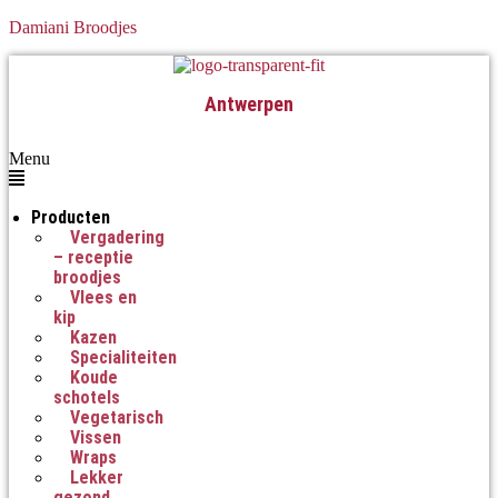
Damiani Broodjes
Antwerpen
Menu
Producten
Vergadering
– receptie
broodjes
Vlees en
kip
Kazen
Specialiteiten
Koude
schotels
Vegetarisch
Vissen
Wraps
Lekker
gezond