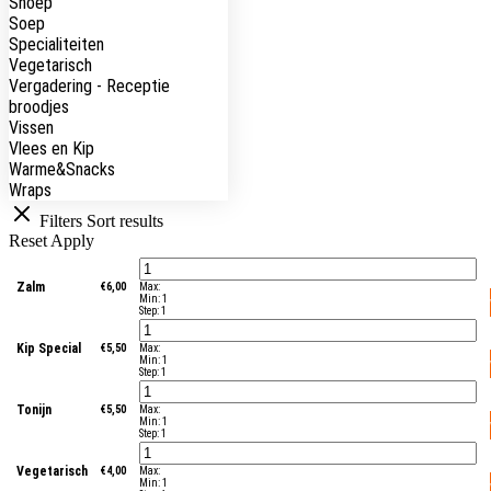
Snoep
Soep
Specialiteiten
Vegetarisch
Vergadering - Receptie
broodjes
Vissen
Vlees en Kip
Warme&Snacks
Wraps
Filters
Sort results
Reset
Apply
Zalm
€
6,00
Max:
Min:
1
Step:
1
Kip Special
€
5,50
Max:
Min:
1
Step:
1
Tonijn
€
5,50
Max:
Min:
1
Step:
1
Vegetarisch
€
4,00
Max:
Min:
1