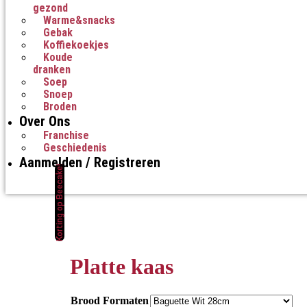
gezond
Warme&snacks
Gebak
Koffiekoekjes
Koude
dranken
Soep
Snoep
Broden
Over Ons
Franchise
Geschiedenis
Aanmelden / Registreren
Korting op Beecake!
Platte kaas
Brood Formaten