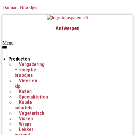
Damiani Broodjes
Antwerpen
Menu
Producten
Vergadering
– receptie
broodjes
Vlees en
kip
Kazen
Specialiteiten
Koude
schotels
Vegetarisch
Vissen
Wraps
Lekker
gezond