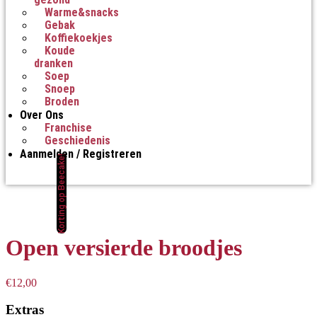
Warme&snacks
Gebak
Koffiekoekjes
Koude
dranken
Soep
Snoep
Broden
Over Ons
Franchise
Geschiedenis
Aanmelden / Registreren
Korting op Beecake!
Open versierde broodjes
€
12,00
Extras