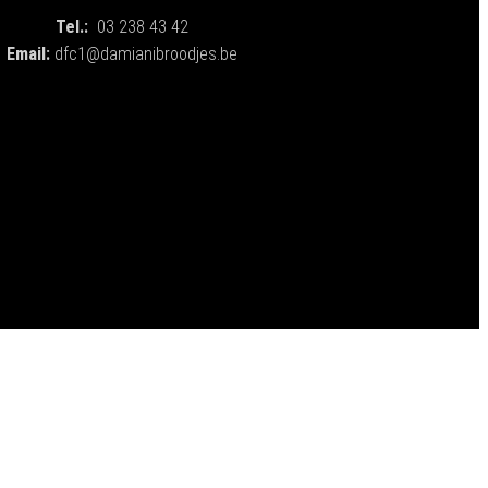
Tel.:
03 238 43 42
Email:
dfc1@damianibroodjes.be