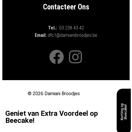
Contacteer Ons
Tel.:
03 238 43 42
Email:
dfc1@damianibroodjes.be
© 2026 Damiani Broodjes
K
o
r
t
i
n
g
o
p
B
e
e
c
a
k
e
!
Geniet van Extra Voordeel op
Beecake!