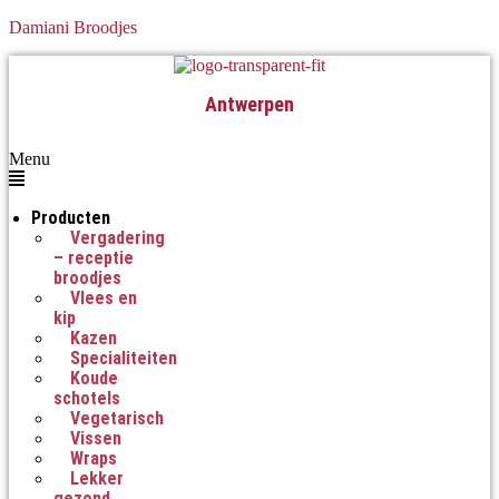
Damiani Broodjes
Antwerpen
Menu
Producten
Vergadering
– receptie
broodjes
Vlees en
kip
Kazen
Specialiteiten
Koude
schotels
Vegetarisch
Vissen
Wraps
Lekker
gezond