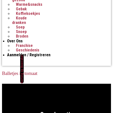
Warme&snacks
Gebak
Koffiekoekjes
Koude
dranken
Soep
Snoep
Broden
Over Ons
Franchise
Geschiedenis
Aanmelden / Registreren
Korting op Beecake!
Balletjes in tomaat