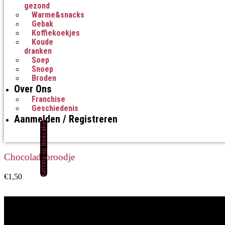
gezond
Warme&snacks
Gebak
Koffiekoekjes
Koude
dranken
Soep
Snoep
Broden
Over Ons
Franchise
Geschiedenis
Aanmelden / Registreren
Korting op Beecake!
Chocoladebroodje
€
1,50