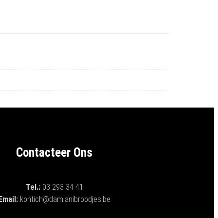
Contacteer Ons
Tel.:
03 293 34 41
Email:
kontich@damianibroodjes.be