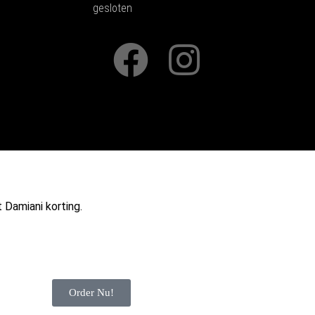
gesloten
Damiani korting.
Order Nu!